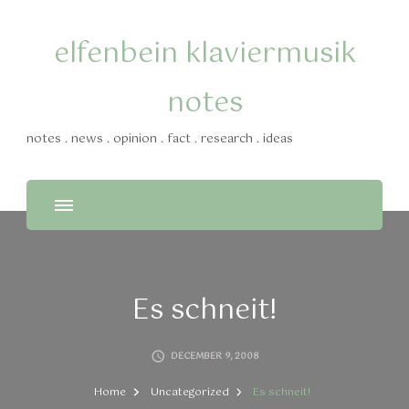
elfenbein klaviermusik
notes
notes . news . opinion . fact . research . ideas
Es schneit!
DECEMBER 9, 2008
Home
Uncategorized
Es schneit!